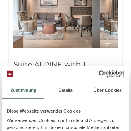
3
Suite ALPINE with 1
bedroom
2
Max: 3 people
50
m
Zustimmung
Details
Über Cookies
Mountain view
Balcony/terrace
Diese Webseite verwendet Cookies
Shower
Hairdryer
Coffee Machine
Wir verwenden Cookies, um Inhalte und Anzeigen zu
Show all amenities
personalisieren, Funktionen für soziale Medien anbieten