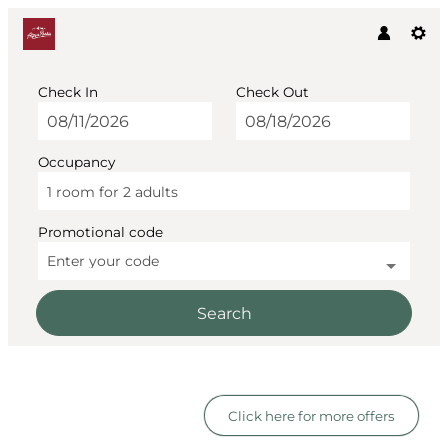
Check In
Check Out
Occupancy
1 room
for
2 adults
Promotional code
Enter your code
Search
AlpenParks The Secret Söl
Click here for more offers