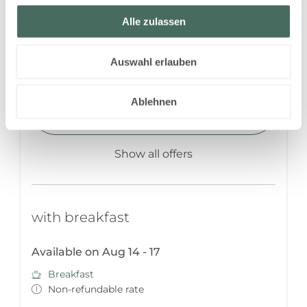
Non-refundable rate
Alle zulassen
4 nights
€1,750.00
Auswahl erlauben
Ablehnen
Book for
Aug 14 - 18
Friday - Tuesday
Show all offers
with breakfast
Available on Aug 14 - 17
Breakfast
Non-refundable rate